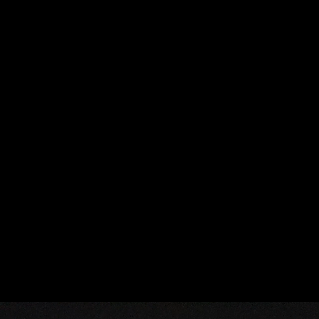
RUNNER - ANDREA SINTES
OMAR MONTES &
MENDO
C.TANGANA - UNA Y MIL
OMAR MONTES
©2023
VECES
03:19
& C.TANGANA -
UNA Y MIL
VECES